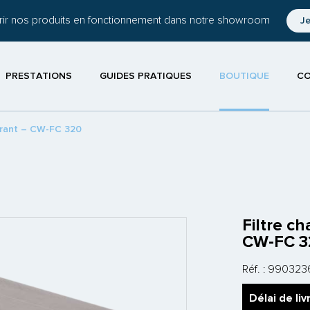
ir nos produits en fonctionnement dans notre showroom
J
PRESTATIONS
GUIDES PRATIQUES
BOUTIQUE
C
iltrant – CW-FC 320
Filtre ch
CW-FC 3
Réf. :
990323
Délai de liv