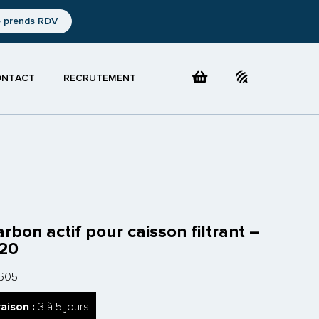
e prends RDV
ONTACT
RECRUTEMENT
arbon actif pour caisson filtrant –
20
605
raison :
3 à 5 jours