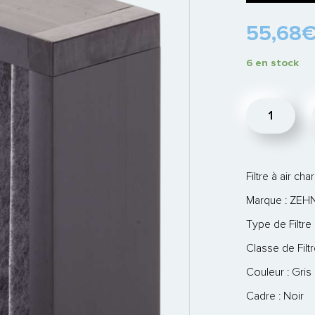
55,68
6 en stock
quantité
de
Filtre
charbon
actif
Filtre à air cha
pour
caisson
Marque : ZE
filtrant
Type de Filtre
-
CW-
Classe de Filtr
FC
Couleur : Gris
320
Cadre : Noir