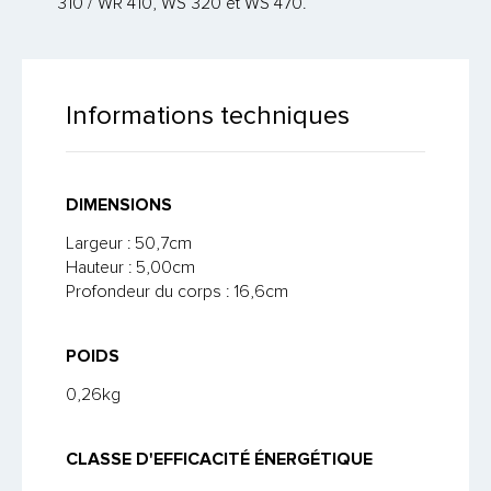
310 / WR 410, WS 320 et WS 470.
Airbee
Informations techniques
Métiers
Prestations
DIMENSIONS
Guides pratiques
Largeur : 50,7cm
Hauteur : 5,00cm
Boutique
Profondeur du corps : 16,6cm
Contact
POIDS
Recrutement
0,26kg
Panier
CLASSE D'EFFICACITÉ ÉNERGÉTIQUE