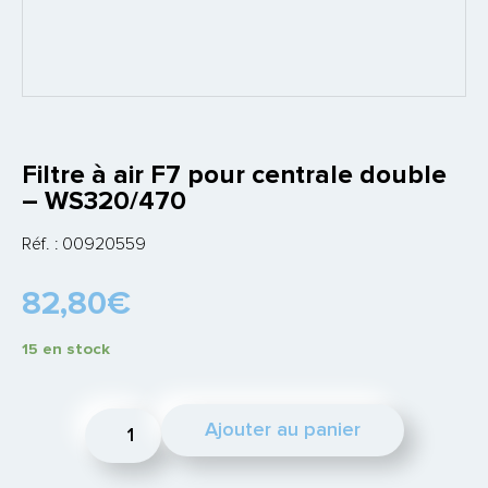
Filtre à air F7 pour centrale double
– WS320/470
Réf. :
00920559
82,80
€
15 en stock
quantité
Ajouter au panier
de
Filtre